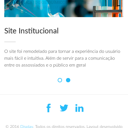
Site Institucional
Á
O site foi remodelado para tornar a experiência do usuário
O 
e a
mais fácil e intuitiva. Além de servir para a comunicação
ad
entre os assossiados e o público em geral
en
© 2016
Display
. Todos os direitos reservados. Layout desenvolvido